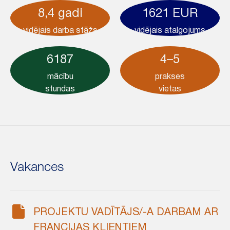
8,4 gadi
1621 EUR
vidējais darba stāžs
vidējais atalgojums
6187
4–5
mācību
prakses
stundas
vietas
Vakances
PROJEKTU VADĪTĀJS/-A DARBAM AR
FRANCIJAS KLIENTIEM