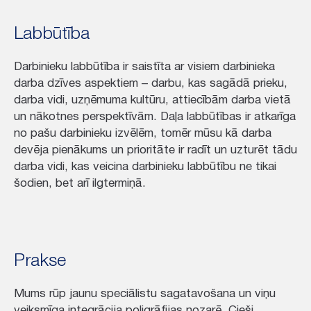
Labbūtība
Darbinieku labbūtība ir saistīta ar visiem darbinieka
darba dzīves aspektiem – darbu, kas sagādā prieku,
darba vidi, uzņēmuma kultūru, attiecībām darba vietā
un nākotnes perspektīvām. Daļa labbūtības ir atkarīga
no pašu darbinieku izvēlēm, tomēr mūsu kā darba
devēja pienākums un prioritāte ir radīt un uzturēt tādu
darba vidi, kas veicina darbinieku labbūtību ne tikai
šodien, bet arī ilgtermiņā.
Prakse
Mums rūp jaunu speciālistu sagatavošana un viņu
veiksmīga integrācija poligrāfijas nozarē. Cieši