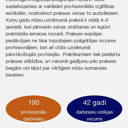
sadarbojamies ar vairākām profesionālās izglītības
iestādēm, nodrošinot prakses vietas to audzēkņiem.
Katru gadu mūsu uzņēmumā praksē ir vidēji 4–5
jaunieši, kuri pilnveido savas zināšanas un iegūst
praktiskās iemaņas nozarē. Prakses iespējas
piedāvājam ne tikai topošajiem poligrāfijas nozares
profesionāļiem, bet arī citās uzņēmumā
pārstāvētajās profesijās. Praktikantiem tiek piešķirta
prakses atlīdzība, un vairumā gadījumu pēc prakses
beigām viņi kļūst par vērtīgiem mūsu komandas
biedriem.
190
42 gadi
profesionālu
darbinieku vidējais
darbinieku
vecums