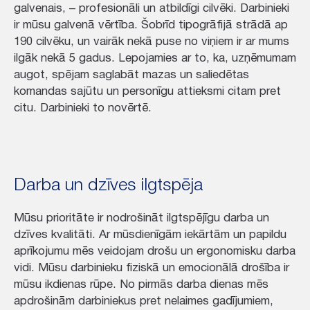
galvenais, – profesionāli un atbildīgi cilvēki. Darbinieki
ir mūsu galvenā vērtība. Šobrīd tipogrāfijā strādā ap
190 cilvēku, un vairāk nekā puse no viņiem ir ar mums
ilgāk nekā 5 gadus. Lepojamies ar to, ka, uzņēmumam
augot, spējam saglabāt mazas un saliedētas
komandas sajūtu un personīgu attieksmi citam pret
citu. Darbinieki to novērtē.
Darba un dzīves ilgtspēja
Mūsu prioritāte ir nodrošināt ilgtspējīgu darba un
dzīves kvalitāti. Ar mūsdienīgām iekārtām un papildu
aprīkojumu mēs veidojam drošu un ergonomisku darba
vidi. Mūsu darbinieku fiziskā un emocionālā drošība ir
mūsu ikdienas rūpe. No pirmās darba dienas mēs
apdrošinām darbiniekus pret nelaimes gadījumiem,