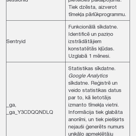
Tiek dzēsta, aizverot
tīmekļa pārlūkprogrammu.
Funkcionālā sīkdatne.
Identificē un paziņo
Sentryid
izstrādātājiem
konstatētās kļūdas.
Uzglabā 1 mēnesi.
Statistikas sīkdatne.
Google Analytics
sīkdatne. Reģistrē un
veido statistikas datus
par to, kā lietotājs
_ga,
izmanto tīmekļa vietni.
_ga_Y3CDQQNDLQ
Informācija tiek glabāta
anonīmi, un tiek piešķirts
nejauši ģenerēts numurs
unikālo apmeklētāju