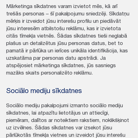
Mārketinga sīkdatnes varam izvietot mēs, kā arī
trešās personas – šī pakalpojumu sniedzēji. Sīkdatņu
mērķis ir izveidot jūsu interešu profilu un piedāvāt
jūsu interesēm atbilstošu reklāmu, kas ir izvietota
citās tīmekļa vietnēs. Šādas sīkdatnes tieši neglabā
plašus un detalizētus jūsu personas datus, bet to
pamatā ir pārlūka un ierīces unikāla identifikācija, kas
uzskatāma par personas datu apstrādi. Ja
atspējosiet mārketinga sīkdatnes, jūs sasniegs
mazāks skaits personalizēto reklāmu.
Sociālo mediju sīkdatnes
Sociālo mediju pakalpojumi izmanto sociālo mediju
sīkdatnes, lai atpazītu lietotājus un attiecīgi,
piemēram, dalītos ar noteiktiem rakstiem, noklikšķinot
uz izvēlnes. Šādas sīkdatnes var izsekot jūsu
pārlūkotās tīmekļa vietnes un izveidot jūsu interešu