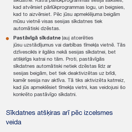
kad atvērsiet pārlūkprogrammas logu, un beigsies,
kad to aizvērsiet. Pēc jūsu apmeklējuma beigām
mūsu vietnē visas sesijas sīkdatnes tiek
automātiski dzēstas.
Pastāvīgā sīkdatne
ļauj atcerēties
jūsu uzstādījumus vai darbības tīmekļa vietnē. Tās
dzīvescikls ir ilgāks nekā sesijas sīkdatnei, bet
atšķirīgs katrai no tām. Proti, pastāvīgās
sīkdatnes automātiski netiek dzēstas līdz ar
sesijas beigām, bet tiek deaktivizētas uz brīdi,
kamēr sesija nav aktīva. Tā tiks aktivizēta katrreiz,
kad jūs apmeklēsiet tīmekļa vietni, kas veidojusi šo
konkrēto pastāvīgo sīkdatni.
Sīkdatnes atšķiras arī pēc izcelsmes
veida