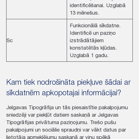
identificēšanai. Uzglabā
13 mēnešus.
Funkcionālā sīkdatne.
Identificē un paziņo
Sc
izstrādātājiem
konstatētās kļūdas.
Uzglabā 1 gadu.
Kam tiek nodrošināta piekļuve šādai ar
sīkdatnēm apkopotajai informācijai?
Jelgavas Tipogrāfija un tās piesaistītie pakalpojumu
sniedzēji var piekļūt datiem saskaņā ar Jelgavas
Tipogrāfijas privātuma paziņojumu. Trešo pušu
pakalpojumi un sociālie spraudņi var vākt datus par
lietotāja apmeklējumu saskaņā ar viņu spēkā