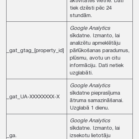
aktivitātes vietnē. Dati
tiek dzēsti pēc 24
stundām.
Google Analytics
sīkdatne. Izmanto, lai
analizētu apmeklētāju
_gat_gtag_[property_id]
pārlūkošanas paradumus,
plūsmu, avotu un citu
informāciju. Dati netiek
uzglabāti.
Google Analytics
sīkdatne pieprasījuma
_gat_UA-XXXXXXXX-X
ātruma samazināšanai.
Uzglabā 1 dienu.
Google Analytics
sīkdatne. Izmanto, lai
_ga.
izsekotu lietotāju