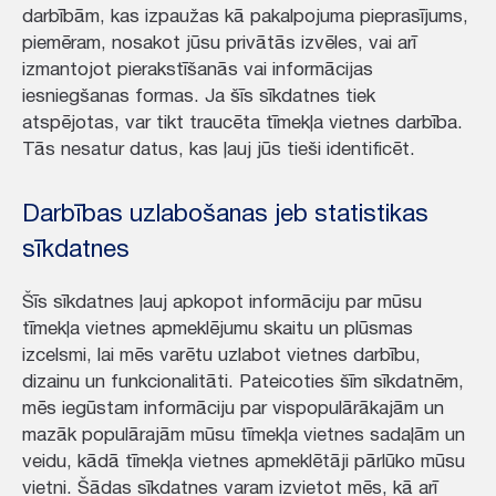
darbībām, kas izpaužas kā pakalpojuma pieprasījums,
piemēram, nosakot jūsu privātās izvēles, vai arī
izmantojot pierakstīšanās vai informācijas
iesniegšanas formas. Ja šīs sīkdatnes tiek
atspējotas, var tikt traucēta tīmekļa vietnes darbība.
Tās nesatur datus, kas ļauj jūs tieši identificēt.
Darbības uzlabošanas jeb statistikas
sīkdatnes
Šīs sīkdatnes ļauj apkopot informāciju par mūsu
tīmekļa vietnes apmeklējumu skaitu un plūsmas
izcelsmi, lai mēs varētu uzlabot vietnes darbību,
dizainu un funkcionalitāti. Pateicoties šīm sīkdatnēm,
mēs iegūstam informāciju par vispopulārākajām un
mazāk populārajām mūsu tīmekļa vietnes sadaļām un
veidu, kādā tīmekļa vietnes apmeklētāji pārlūko mūsu
vietni. Šādas sīkdatnes varam izvietot mēs, kā arī