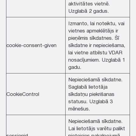
aktivitātes vietnē.
Uzglabā 2 gadus.
Izmanto, lai noteiktu, vai
vietnes apmeklētājs ir
pieņēmis sīkdatnes. Šī
cookie-consent-given
sīkdatne ir nepieciešama,
lai vietne atbilstu VDAR
nosacījumiem. Uzglabā 1
gadu.
Nepieciešamā sīkdatne.
Saglabā lietotāja
CookieControl
sīkdatņu piekrišanas
statusu. Uzglabā 3
mēnešus.
Nepieciešamā sīkdatne.
Lai lietotājs varētu palikt
sessionid
pieteicies pakalpojumā.