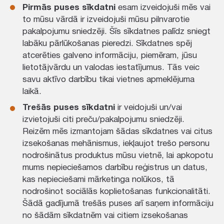
Pirmās puses sīkdatni
esam izveidojuši mēs vai
to mūsu vārdā ir izveidojuši mūsu pilnvarotie
pakalpojumu sniedzēji. Šīs sīkdatnes palīdz sniegt
labāku pārlūkošanas pieredzi. Sīkdatnes spēj
atcerēties galveno informāciju, piemēram, jūsu
lietotājvārdu un valodas iestatījumus. Tās veic
savu aktīvo darbību tikai vietnes apmeklējuma
laikā.
Trešās puses sīkdatni
ir veidojuši un/vai
izvietojuši citi preču/pakalpojumu sniedzēji.
Reizēm mēs izmantojam šādas sīkdatnes vai citus
izsekošanas mehānismus, iekļaujot trešo personu
nodrošinātus produktus mūsu vietnē, lai apkopotu
mums nepieciešamos darbību reģistrus un datus,
kas nepieciešami mārketinga nolūkos, tā
nodrošinot sociālās koplietošanas funkcionalitāti.
Šādā gadījumā trešās puses arī saņem informāciju
no šādām sīkdatnēm vai citiem izsekošanas