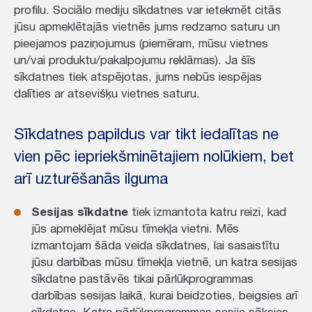
profilu. Sociālo mediju sīkdatnes var ietekmēt citās
jūsu apmeklētajās vietnēs jums redzamo saturu un
pieejamos paziņojumus (piemēram, mūsu vietnes
un/vai produktu/pakalpojumu reklāmas). Ja šīs
sīkdatnes tiek atspējotas, jums nebūs iespējas
dalīties ar atsevišķu vietnes saturu.
Sīkdatnes papildus var tikt iedalītas ne
vien pēc iepriekšminētajiem nolūkiem, bet
arī uzturēšanās ilguma
Sesijas sīkdatne
tiek izmantota katru reizi, kad
jūs apmeklējat mūsu tīmekļa vietni. Mēs
izmantojam šāda veida sīkdatnes, lai sasaistītu
jūsu darbības mūsu tīmekļa vietnē, un katra sesijas
sīkdatne pastāvēs tikai pārlūkprogrammas
darbības sesijas laikā, kurai beidzoties, beigsies arī
sīkdatne. Katra pārlūkprogrammas sesija sāksies,