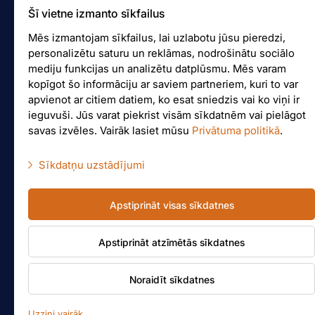
Logotips
Šī vietne izmanto sīkfailus
Facebook
Mēs izmantojam sīkfailus, lai uzlabotu jūsu pieredzi,
personalizētu saturu un reklāmas, nodrošinātu sociālo
Instagram
mediju funkcijas un analizētu datplūsmu. Mēs varam
kopīgot šo informāciju ar saviem partneriem, kuri to var
apvienot ar citiem datiem, ko esat sniedzis vai ko viņi ir
ieguvuši. Jūs varat piekrist visām sīkdatnēm vai pielāgot
Cenas pieprasījums
savas izvēles. Vairāk lasiet mūsu
Privātuma politikā
.
Sīkdatņu uzstādījumi
Failu iesūtīšana
Nepieciešamās sīkdatnes
Failu sagatavošana
Apstiprināt visas sīkdatnes
Mārketinga sīkdatnes
Apstiprināt atzīmētās sīkdatnes
Statistikas sīkdatnes
© Jelgavas tipogrāfija
Citas sīkdatnes
Vispārējie sadarbības noteikumi
Noraidīt sīkdatnes
Privātuma politika
Uzzini vairāk