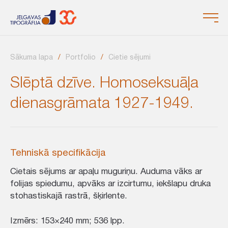
Sākuma lapa
Portfolio
Cietie sējumi
Slēptā dzīve. Homoseksuāļa
dienasgrāmata 1927-1949.
Tehniskā specifikācija
Cietais sējums ar apaļu muguriņu. Auduma vāks ar
folijas spiedumu, apvāks ar izcirtumu, iekšlapu druka
stohastiskajā rastrā, šķirlente.
Izmērs: 153×240 mm; 536 lpp.