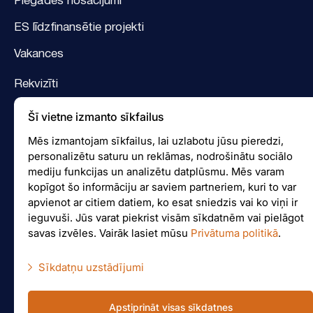
ES līdzfinansētie projekti
Vakances
Rekvizīti
Logotips
Šī vietne izmanto sīkfailus
Facebook
Mēs izmantojam sīkfailus, lai uzlabotu jūsu pieredzi,
personalizētu saturu un reklāmas, nodrošinātu sociālo
Instagram
mediju funkcijas un analizētu datplūsmu. Mēs varam
kopīgot šo informāciju ar saviem partneriem, kuri to var
apvienot ar citiem datiem, ko esat sniedzis vai ko viņi ir
ieguvuši. Jūs varat piekrist visām sīkdatnēm vai pielāgot
Cenas pieprasījums
savas izvēles. Vairāk lasiet mūsu
Privātuma politikā
.
Sīkdatņu uzstādījumi
Failu iesūtīšana
Nepieciešamās sīkdatnes
Failu sagatavošana
Apstiprināt visas sīkdatnes